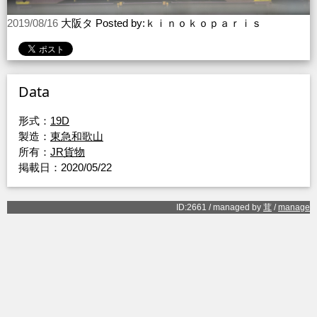
2019/08/16
大阪タ Posted by:ｋｉｎｏｋｏｐａｒｉｓ
Data
形式：
19D
製造：
東急和歌山
所有：
JR貨物
掲載日：2020/05/22
ID:2661 / managed by
茸
/
manage