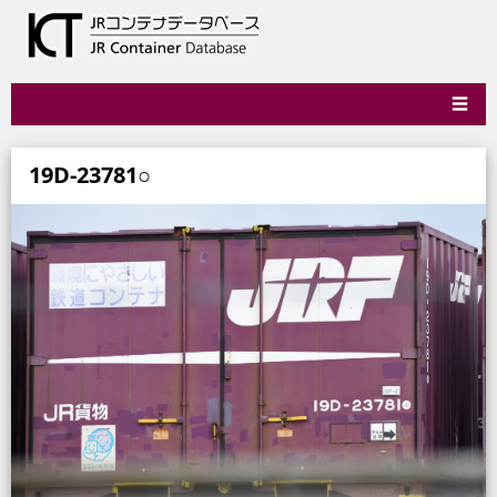
☰
19D-23781○